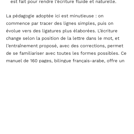
est fait pour rendre l’écriture fluide et naturelle.
La pédagogie adoptée ici est minutieuse : on
commence par tracer des lignes simples, puis on
évolue vers des ligatures plus élaborées. L’écriture
change selon la position de la lettre dans le mot, et
l’entraînement proposé, avec des corrections, permet
de se familiariser avec toutes les formes possibles. Ce
manuel de 160 pages, bilingue français-arabe, offre un
apprentissage à la fois ludique et rigoureux, pour
progresser sans s’ennuyer.
Pourquoi apprendre l’arabe ?
Plusieurs raisons spécifiques rendent l’apprentissage
de l’arabe particulièrement pertinent :
L’arabe figure parmi les langues maternelles les plus
parlées au monde : plus de 20 pays l’ont adoptée