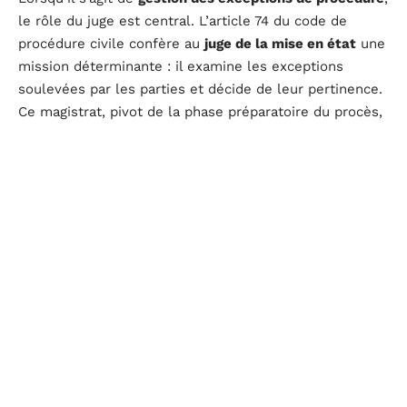
le rôle du juge est central. L’article 74 du code de
procédure civile confère au
juge de la mise en état
une
mission déterminante : il examine les exceptions
soulevées par les parties et décide de leur pertinence.
Ce magistrat, pivot de la phase préparatoire du procès,
veille à ce que les règles de forme soient
scrupuleusement respectées, condition sine qua non
d’un débat judiciaire équitable et structuré.
Dans le cadre du
tribunal judiciaire
, la compétence du
juge de la mise en état se révèle être un outil essentiel
pour épurer le litige des questions procédurales avant
que l’affaire ne soit entendue sur le fond. Il est investi
de l’autorité nécessaire pour trancher sur des points
qui peuvent paraître techniques, mais qui ont des
conséquences substantielles sur le déroulement et
l’issue du procès.