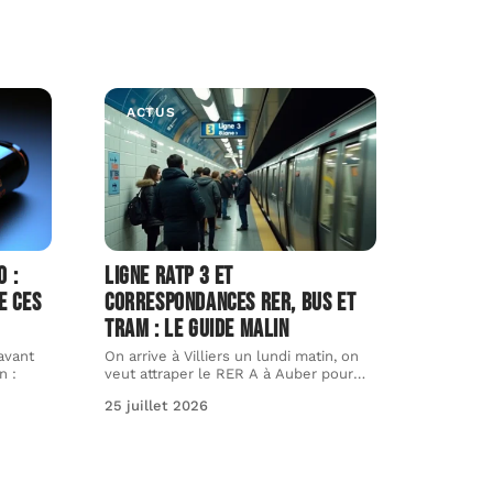
ACTUS
o :
Ligne ratp 3 et
e ces
correspondances RER, bus et
tram : le guide malin
avant
On arrive à Villiers un lundi matin, on
n :
veut attraper le RER A à Auber pour
…
25 juillet 2026