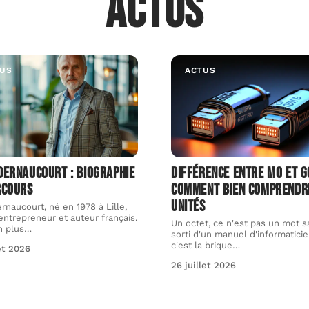
Actus
US
ACTUS
Dernaucourt : Biographie
Différence entre Mo et G
rcours
comment bien comprendr
unités
rnaucourt, né en 1978 à Lille,
entrepreneur et auteur français.
Un octet, ce n'est pas un mot s
n plus
…
sorti d'un manuel d'informaticie
c'est la brique
…
let 2026
26 juillet 2026