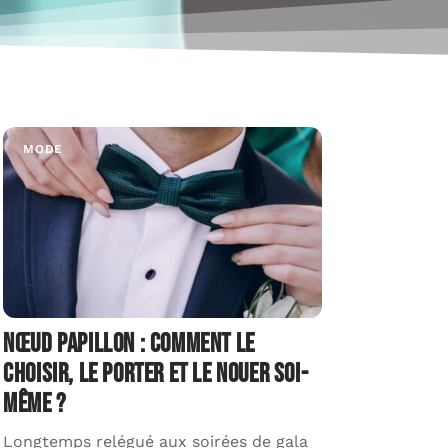
MODE
ACTI
Nœud papillon : comment le
Généra
choisir, le porter et le nouer soi-
napol
même ?
partic
Longtemps relégué aux soirées de gala
Le sit