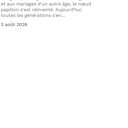
et aux mariages d'un autre âge, le nœud
générat
papillon s'est réinventé. Aujourd'hui,
gratuit
toutes les générations s'en
…
télécha
de l'al
3 août 2026
1 août 