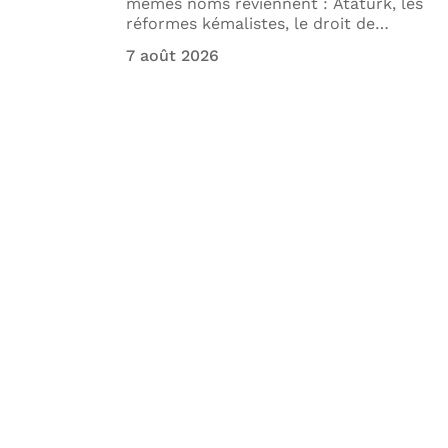
e un
mêmes noms reviennent : Atatürk, les
réformes kémalistes, le droit de
…
7 août 2026