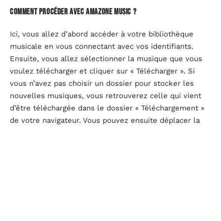
Comment procéder avec Amazone music ?
Ici, vous allez d’abord accéder à votre bibliothèque
musicale en vous connectant avec vos identifiants.
Ensuite, vous allez sélectionner la musique que vous
voulez télécharger et cliquer sur « Télécharger ». Si
vous n’avez pas choisir un dossier pour stocker les
nouvelles musiques, vous retrouverez celle qui vient
d’être téléchargée dans le dossier « Téléchargement »
de votre navigateur. Vous pouvez ensuite déplacer la
musique dans n’importe quel dossier de votre appareil
et l’écouter quand vous en avez envie.
Où télécharger de la musique gratuitement ?
En dehors de ces applications, vous pouvez aussi vous
diriger vers d’autres sites pour télécharger une
musique. En vous rendant sur mp3juices par exemple,