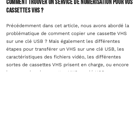
Comment trouver un service de numérisation pour vos
cassettes VHS ?
Précédemment dans cet article, nous avons abordé la
problématique de comment copier une cassette VHS
sur une clé USB ? Mais également les différentes
étapes pour transférer un VHS sur une clé USB, les
caractéristiques des fichiers vidéo, les différentes
sortes de cassettes VHS prisent en charge, ou encore
la conversion de cassettes VHS en clé USB pour
réaliser une sauvegarde. Voyons maintenant ensemble,
comment trouver un service de numérisation pour vos
cassettes VHS ? Vous avez fait le grand ménage chez
vous, dans votre grenier et dans votre cave et vous
avez retrouvé bon nombre de cassettes VHS, mais vous
n’avez plus de magnétoscope à la maison pour les lire
?