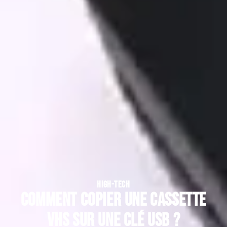
HIGH-TECH
Comment copier une cassette
VHS sur une clé USB ?