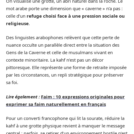
On visualise une grotte, un abri naturel dans la roche. Le
mot arabe porte une dimension que « caverne » n’a pas :
celle d’un
refuge choisi face à une pression sociale ou
religieuse
.
Des linguistes arabophones relèvent que cette perte de
nuance occulte un parallèle direct entre la situation des
Gens de la Caverne et celle de musulmans vivant en
contexte minoritaire. La kahf n’est pas un décor
pittoresque. Elle représente une forme de retraite imposée
par les circonstances, un repli stratégique pour préserver
sa foi.
Lire également :
Faim : 10 expressions originales pour
exprimer sa faim naturellement en français
Pour un converti francophone qui lit la sourate, réduire la
kahf à une grotte physique revient à manquer le message
central : parfois, se retirer d’un environnement hostile n’est