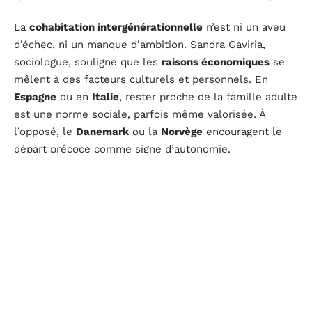
La
cohabitation intergénérationnelle
n’est ni un aveu
d’échec, ni un manque d’ambition. Sandra Gaviria,
sociologue, souligne que les
raisons économiques
se
mêlent à des facteurs culturels et personnels. En
Espagne
ou en
Italie
, rester proche de la famille adulte
est une norme sociale, parfois même valorisée. À
l’opposé, le
Danemark
ou la
Norvège
encouragent le
départ précoce comme signe d’autonomie.
La stigmatisation du retour au foyer parental s’efface
au fil des années, à mesure que le phénomène se
généralise dans toute l’Europe. Les
générations
précédentes
oublient parfois que les conditions
actuelles n’ont plus rien à voir avec le passé. La
génération boomerang
, loin de baisser les bras, invente
de nouveaux repères pour passer à l’âge adulte,
souvent bien loin des schémas classiques.