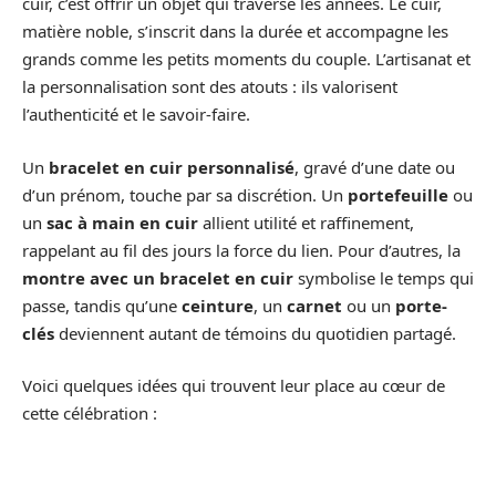
cuir, c’est offrir un objet qui traverse les années. Le cuir,
matière noble, s’inscrit dans la durée et accompagne les
grands comme les petits moments du couple. L’artisanat et
la personnalisation sont des atouts : ils valorisent
l’authenticité et le savoir-faire.
Un
bracelet en cuir personnalisé
, gravé d’une date ou
d’un prénom, touche par sa discrétion. Un
portefeuille
ou
un
sac à main en cuir
allient utilité et raffinement,
rappelant au fil des jours la force du lien. Pour d’autres, la
montre avec un bracelet en cuir
symbolise le temps qui
passe, tandis qu’une
ceinture
, un
carnet
ou un
porte-
clés
deviennent autant de témoins du quotidien partagé.
Voici quelques idées qui trouvent leur place au cœur de
cette célébration :
Album photo en cuir
: pour rassembler les souvenirs et
les transmettre avec élégance.