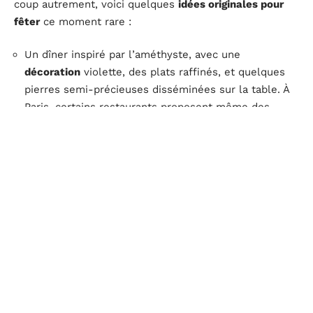
coup autrement, voici quelques
idées originales pour
fêter
ce moment rare :
Un dîner inspiré par l’améthyste, avec une
décoration
violette, des plats raffinés, et quelques
pierres semi-précieuses disséminées sur la table. À
Paris, certains restaurants proposent même des
menus conçus spécialement pour l’occasion.
Un atelier créatif à deux : soufflage de verre, poterie,
ou création de bijoux, histoire de donner forme à
l’anniversaire avec un objet unique, témoin de
quarante-huit ans de complicité.
Un week-end surprise : escapade à Rome,
Marrakech, ou séjour dans une maison d’hôtes en
Provence pour marquer cette étape loin du quotidien.
Certains préfèrent miser sur le
romantisme
: balade
nocturne sur les quais de Lyon, visite privée d’un