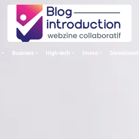
e
Business
High-tech
Immo
Investisse