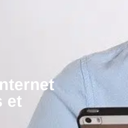
nternet
 et