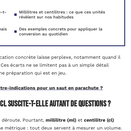
e-t-
Millilitres et centilitres : ce que ces unités
révèlent sur nos habitudes
mais
Des exemples concrets pour appliquer la
conversion au quotidien
ication concrète laisse perplexe, notamment quand il
. Ces écarts ne se limitent pas à un simple détail
ne préparation qui est en jeu.
ntre-indications pour un saut en parachute ?
cl suscite-t-elle autant de questions ?
e déroute. Pourtant,
millilitre (ml)
et
centilitre (cl)
me métrique : tout deux servent à mesurer un volume.