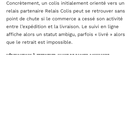
Concrètement, un colis initialement orienté vers un
relais partenaire Relais Colis peut se retrouver sans
point de chute si le commerce a cessé son activité
entre l’expédition et la livraison. Le suivi en ligne
affiche alors un statut ambigu, parfois « livré » alors
que le retrait est impossible.
Vérifications à effectuer avant de passer commande
Consulter la carte des points relais sur le site du
transporteur le jour même de la commande, pas la
veille. Un relais actif lundi peut être désactivé mardi.
Privilégier les relais rattachés au réseau Pickup de La
Poste ou aux consignes InPost, moins exposés aux
fermetures liées au redressement de Relais Colis.
Vérifier les avis récents sur le relais choisi (Google
Maps ou forums locaux) : les retours mentionnant
des colis non trouvés ou des horaires erronés