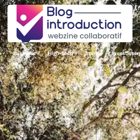
e
Business
High-tech
Immo
Investisse