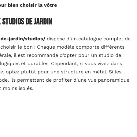
our bien choisir la vôtre
 studios de jardin
-de-jardin/studios/
dispose d’un catalogue complet de
l choisir le bon ! Chaque modèle comporte différents
érale, il est recommandé d’opter pour un studio de
ologiques et durables. Cependant, si vous vivez dans
, optez plutôt pour une structure en métal. Si les
ode, ils permettent de profiter d’une vue panoramique
t moins isolés.
t être déterminé avec soin. Assurez-vous de disposer
choisit est plat et stable, et, selon vos besoins, que