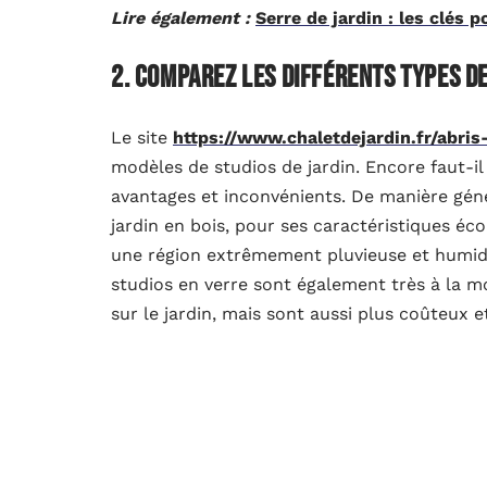
Lire également :
Serre de jardin : les clés p
2. Comparez les différents types de
Le site
https://www.chaletdejardin.fr/abris
modèles de studios de jardin. Encore faut-i
avantages et inconvénients. De manière gén
jardin en bois, pour ses caractéristiques éc
une région extrêmement pluvieuse et humide
studios en verre sont également très à la m
sur le jardin, mais sont aussi plus coûteux e
3. Choisissez l’emplacement
L’emplacement de votre studio de jardin doi
de suffisamment d’espace, que l’emplacement 