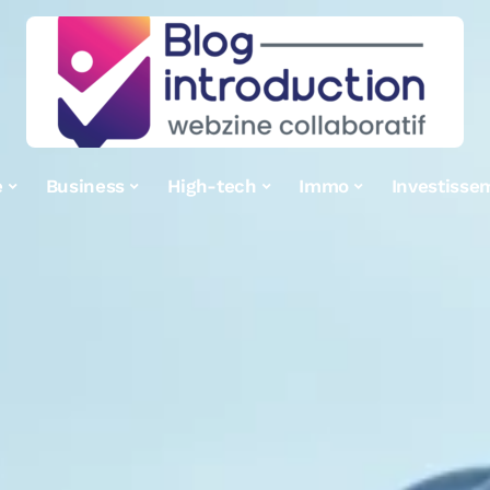
e
Business
High-tech
Immo
Investisse