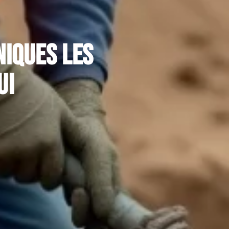
niques les
ui