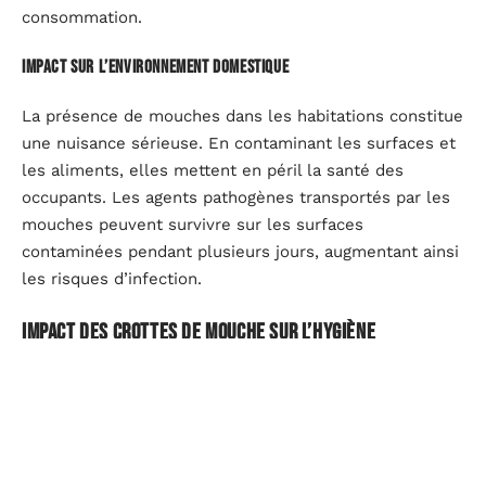
consommation.
Impact sur l’environnement domestique
La présence de mouches dans les habitations constitue
une nuisance sérieuse. En contaminant les surfaces et
les aliments, elles mettent en péril la santé des
occupants. Les agents pathogènes transportés par les
mouches peuvent survivre sur les surfaces
contaminées pendant plusieurs jours, augmentant ainsi
les risques d’infection.
Impact des crottes de mouche sur l’hygiène
domestique
Les crottes de mouche, bien que minuscules, posent
un problème majeur pour l’hygiène domestique. En se
posant sur des
aliments
et des
surfaces
, les mouches