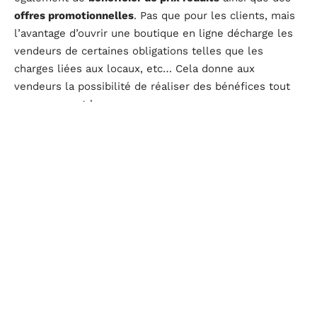
offres promotionnelles
. Pas que pour les clients, mais
l’avantage d’ouvrir une boutique en ligne décharge les
vendeurs de certaines obligations telles que les
charges liées aux locaux, etc… Cela donne aux
vendeurs la possibilité de réaliser des bénéfices tout
en surpassant la concurrence.
Achat de pièces auto en ligne : ce qu’il faut savoir
Pour tout
achat de pièces détachées pour automobiles
en ligne
, le premier réflexe à avoir c’est de prendre le
temps de lire les conditions générales de vente
(CGV)
.
En effet, cela évitera à coup sûr tout mécontentement
et déception. Aussi, il faut impérativement vérifier la
fiabilité du site en question. Ici, il est conseillé de
prendre uniquement les sites membres de la
« Fédération du E-commerce et de la Vente à
Distance »
(FEVAD)
.