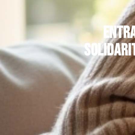
Entra
solidari