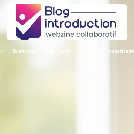
e
Business
High-tech
Immo
Investisse