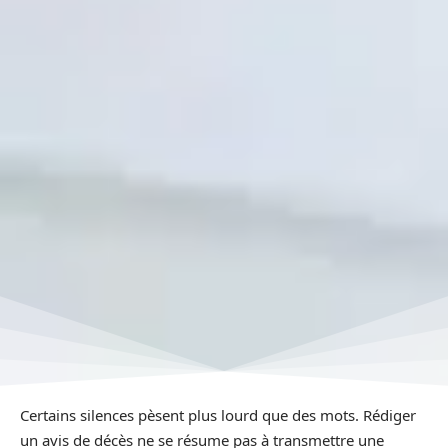
Certains silences pèsent plus lourd que des mots. Rédiger
un avis de décès ne se résume pas à transmettre une