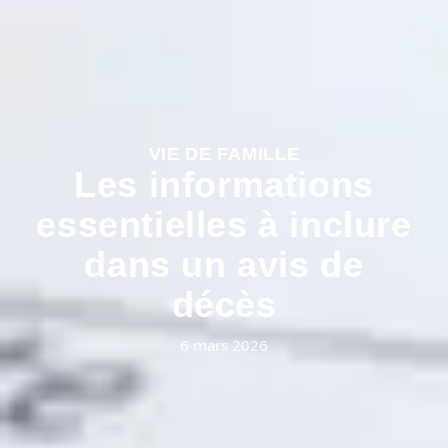
VIE DE FAMILLE
Les informations
essentielles à inclure
dans un avis de
décès
6 mars 2026