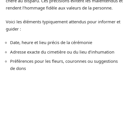
chère au disparu. Ces précisions évitent les malentendus et
rendent l’hommage fidèle aux valeurs de la personne.
Voici les éléments typiquement attendus pour informer et
guider :
Date, heure et lieu précis de la cérémonie
Adresse exacte du cimetière ou du lieu d’inhumation
Préférences pour les fleurs, couronnes ou suggestions
de dons
Composer un avis de décès, c’est offrir une dernière
marque de présence, une parole qui traverse le temps et
rassemble. Qu’il soit bref ou chargé de détails, il recèle une
part de l’intime, et rappelle à chacun que, même dans
l’absence, le lien demeure.
D'autres articles sur le site