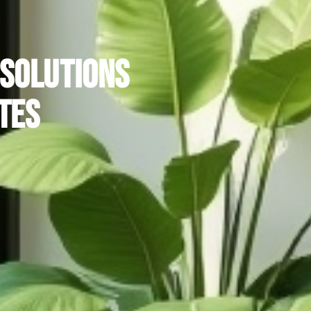
 solutions
tes