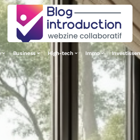
e
Business
High-tech
Immo
Investisse