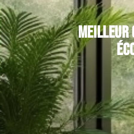
Meilleur 
éc