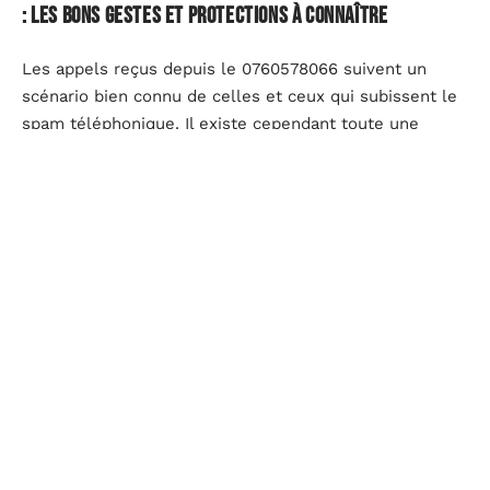
: les bons gestes et protections à connaître
Les appels reçus depuis le 0760578066 suivent un
scénario bien connu de celles et ceux qui subissent le
spam téléphonique. Il existe cependant toute une
palette de gestes simples à adopter pour limiter ces
intrusions. Sur Android ou iPhone, le filtrage des
correspondants inconnus s’active directement dans les
paramètres : cette fonction permet de rediriger vers la
messagerie tous les appels non identifiés.
Ce n’est pas la seule parade. L’inscription de votre
numéro sur Bloctel, bien que parfois prise en défaut,
reste un socle pour freiner le démarchage. Les
utilisateurs de Samsung Galaxy disposent, eux, de
réglages plus avancés : création de listes noires,
applications anti-spam… Quant à l’écosystème Google,
son module d’appel propose une détection