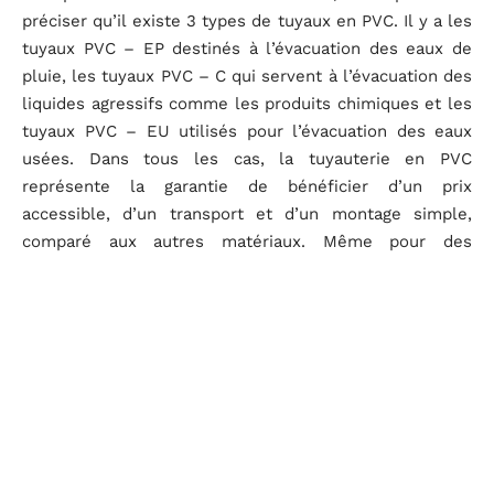
préciser qu’il existe 3 types de tuyaux en PVC. Il y a les
tuyaux PVC – EP destinés à l’évacuation des eaux de
pluie, les tuyaux PVC – C qui servent à l’évacuation des
liquides agressifs comme les produits chimiques et les
tuyaux PVC – EU utilisés pour l’évacuation des eaux
usées. Dans tous les cas, la tuyauterie en PVC
représente la garantie de bénéficier d’un prix
accessible, d’un transport et d’un montage simple,
comparé aux autres matériaux. Même pour des
fournitures en PVC pression, il est toujours possible de
s’en procurer à bon prix, qu’il s’agisse de la
robinetterie
en pvc
, des vannes et des clapets. Avec le PVC, vous
trouverez facilement des produits qui s’adaptent
parfaitement à l’ensemble de vos besoins de
tuyauterie.
D'autres articles sur le site