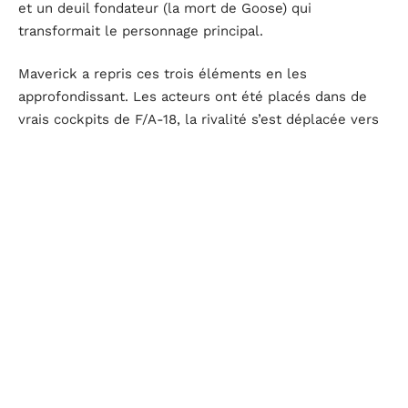
et un deuil fondateur (la mort de Goose) qui
transformait le personnage principal.
Maverick a repris ces trois éléments en les
approfondissant. Les acteurs ont été placés dans de
vrais cockpits de F/A-18, la rivalité s’est déplacée vers
la nouvelle génération, et le deuil de Goose est devenu
le pivot émotionnel du film à travers le personnage de
Rooster.
Pour Top Gun 3, la question centrale est de savoir quel
nouveau deuil ou quelle nouvelle fracture peut
structurer le récit. La mort de Goose a porté deux
films.
Reproduire ce schéma avec un autre personnage
serait un risque narratif
, mais l’ignorer priverait le film
de sa charge émotionnelle.