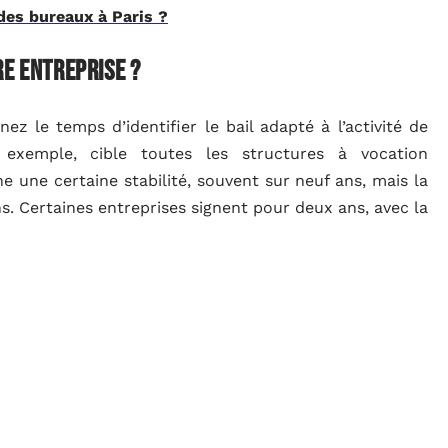
 des bureaux à Paris ?
re entreprise ?
z le temps d’identifier le bail adapté à l’activité de
 exemple, cible toutes les structures à vocation
e une certaine stabilité, souvent sur neuf ans, mais la
s. Certaines entreprises signent pour deux ans, avec la
re une certaine souplesse.
non commerciales, pour leur part, se tourneront plutôt
stingue par des modalités plus flexibles. Et peu importe
ffaires restent une option à considérer : ils proposent
odulables pour la
location bureau Marseille
et d’autres
ître les différents styles