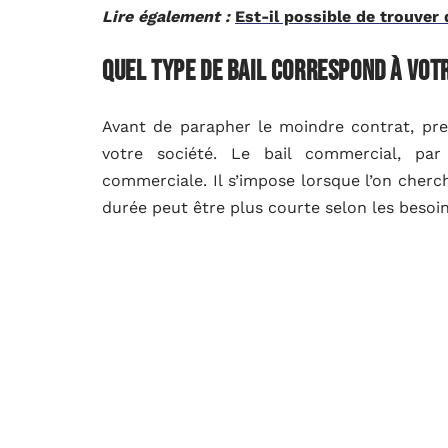
Lire également :
Est-il possible de trouver
Quel type de bail correspond à vot
Avant de parapher le moindre contrat, prene
votre société. Le bail commercial, par
commerciale. Il s’impose lorsque l’on cherch
durée peut être plus courte selon les besoin
possibilité de renouveler ensuite, ce qui off
Les professions libérales et les activités 
vers le bail professionnel. Ce contrat se di
la nature de votre activité, les centres d’a
généralement des solutions pratiques et m
grandes agglomérations.
A découvrir également :
Management : conna