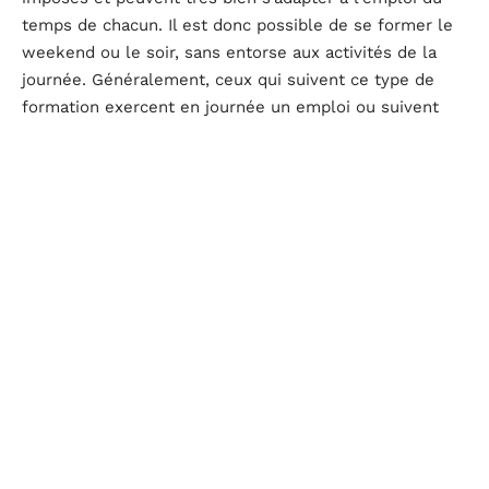
temps de chacun. Il est donc possible de se former le
weekend ou le soir, sans entorse aux activités de la
journée. Généralement, ceux qui suivent ce type de
formation exercent en journée un emploi ou suivent
une formation présentielle.
C’est ainsi que cette méthode est fortement
recommandée à ceux qui préparent un double cursus
ou ceux qui travaillent en journée et désirent se former
en même temps.
Praticité
Sur le point de vue financier, un apprenant en ligne
réduit quelques postes de dépenses liés à son
apprentissage, comme le transport. En effet, certains
cours sont accessibles par visioconférence. Il suffit
alors de se connecter à la plateforme. Cela représente