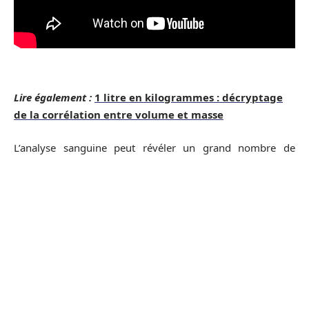
Lire également :
1 litre en kilogrammes : décryptage
de la corrélation entre volume et masse
L’analyse sanguine peut révéler un grand nombre de
choses concernant l’état de l’individu. Elle peut aider à
détecter une lésion cérébrale, identifier le risque d’infarctus
du myocarde, ou encore le risque de pré-éclampsie durant
une grossesse. Elle permet aussi d’évaluer la réserve
ovarienne, de détecter un cancer du poumon, une
leucémie, un lymphome, etc. L’analyse de sang offre la
possibilité d’accéder à d’importantes données. Elles
peuvent concerner les gènes, ou même les marqueurs
tumoraux.