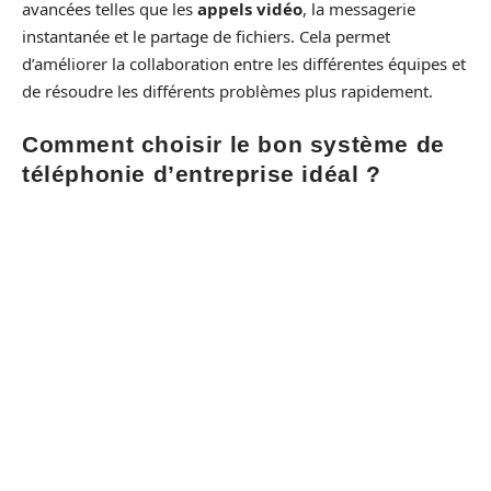
avancées telles que les
appels vidéo
, la messagerie
instantanée et le partage de fichiers. Cela permet
d’améliorer la collaboration entre les différentes équipes et
de résoudre les différents problèmes plus rapidement.
Comment choisir le bon système de
téléphonie d’entreprise idéal ?
Pour choisir le système de téléphonie idéal pour votre
entreprise, vous devez prendre en compte certains
facteurs. Vous devez en premier lieu examiner les besoins
de votre entreprise si la société a de nombreux travailleurs
à distance, préférer un système de cloud qui vous permet
de passer et de recevoir des appels depuis n’importe quelle
position.
Privilégier les systèmes qui offrent des fonctionnalités
avancées telles que les appels vidéo et la messagerie